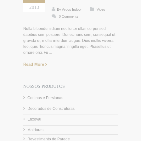
2013
By Argos Indoor
Video
0 Comments
Nulla bibendum diam nec tortor ullamcorper sed
dapibus sem posuere. Donec nunc sem, consequat ut
gravida et, mollis interdum augue. Duis mollis viverra
leo, quis rhoncus magna fringilla eget. Phasellus ut
ornare orci. Fu ...
Read More
NOSSOS PRODUTOS
Cortinas e Persianas
Decorados de Construtoras
Enxoval
Molduras
Revestimento de Parede